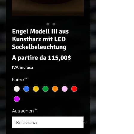
Engel Modell III aus
Kunstharz mit LED
Sockelbeleuchtung
Prezzo
A partire da
115,00$
scontato
IVA inclusa
Farbe
*
Aussehen
*