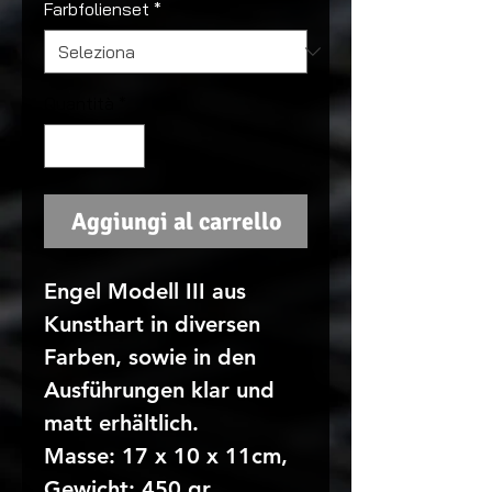
Farbfolienset
*
Quantità
*
Aggiungi al carrello
Engel Modell III aus
Kunsthart in diversen
Farben, sowie in den
Ausführungen klar und
matt erhältlich.
Masse: 17 x 10 x 11cm,
Gewicht: 450 gr.