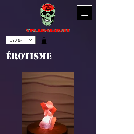
USD ($)
érotisme