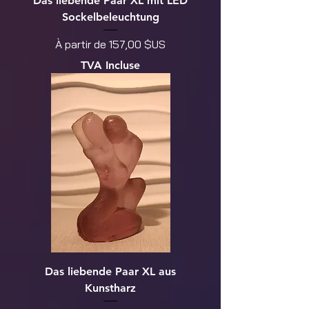
Das liebende Paar XL mit LED
Sockelbeleuchtung
Prix promotionnel
À partir de
157,00 $US
TVA Incluse
Das liebende Paar XL aus
Kunstharz