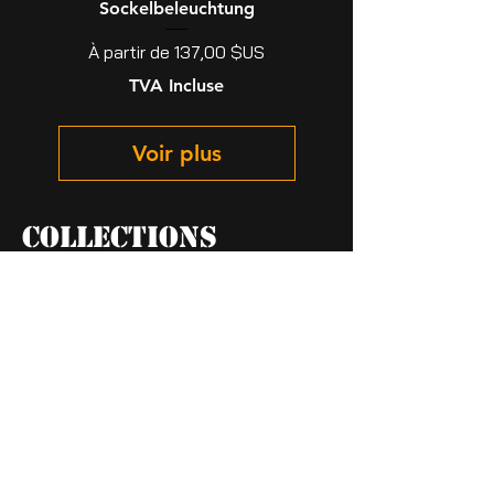
Sockelbeleuchtung
Prix promotionnel
À partir de
137,00 $US
TVA Incluse
Voir plus
collections
anges