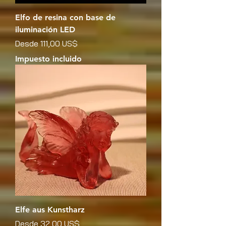
Elfo de resina con base de
iluminación LED
Precio de oferta
Desde
111,00 US$
Impuesto incluido
Elfe aus Kunstharz
Precio de oferta
Desde
32,00 US$