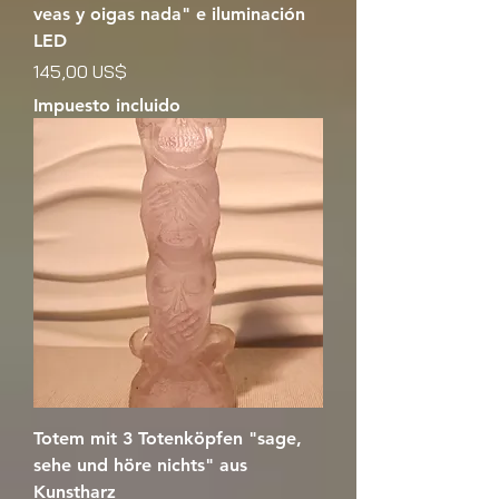
veas y oigas nada" e iluminación
LED
Precio
145,00 US$
Impuesto incluido
Totem mit 3 Totenköpfen "sage,
sehe und höre nichts" aus
Kunstharz