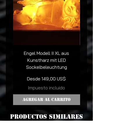
Engel Modell II XL aus
Totenkopf Modell IV
Kunstharz mit LED
Sockelbeleuchtung
Sockelbeleuchtu
Precio de oferta
Desde
149,00 US$
Impuesto incluido
Agregar al carrito
Agregar al carr
productos similares
Contacto